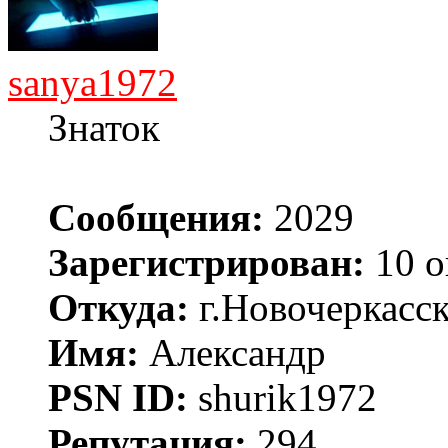
sanya1972
Знаток
Сообщения:
2029
Зарегистрирован:
10 о
Откуда:
г.Новочеркасс
Имя:
Александр
PSN ID:
shurik1972
Репутация:
294