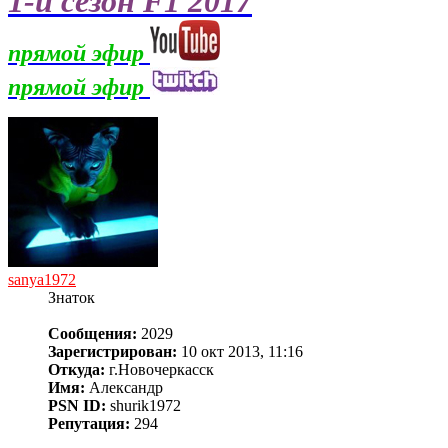
1-й сезон F1 2017
прямой эфир
прямой эфир
sanya1972
Знаток
Сообщения:
2029
Зарегистрирован:
10 окт 2013, 11:16
Откуда:
г.Новочеркасск
Имя:
Александр
PSN ID:
shurik1972
Репутация:
294