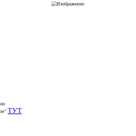
ции
ТУТ
он"