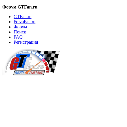
Форум GTFan.ru
GTFan.ru
ForzaFan.ru
Форум
Поиск
FAQ
Регистрация
Вход