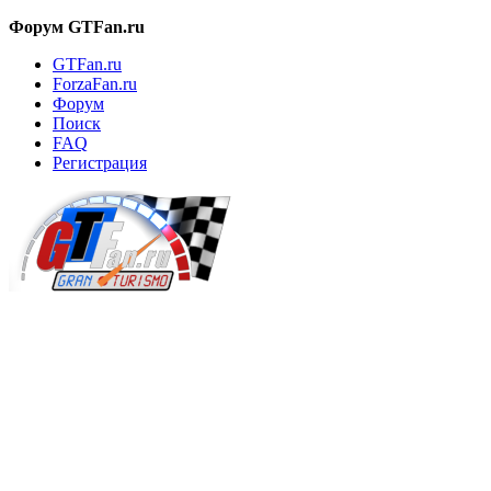
Форум GTFan.ru
GTFan.ru
ForzaFan.ru
Форум
Поиск
FAQ
Регистрация
Вход