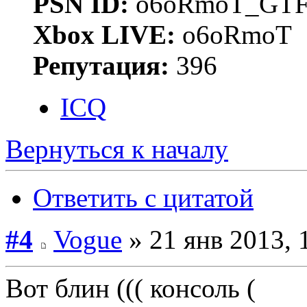
PSN ID:
o6oRmoT_GTF
Xbox LIVE:
o6oRmoT
Репутация:
396
ICQ
Вернуться к началу
Ответить с цитатой
#4
Vogue
» 21 янв 2013, 
Вот блин ((( консоль (