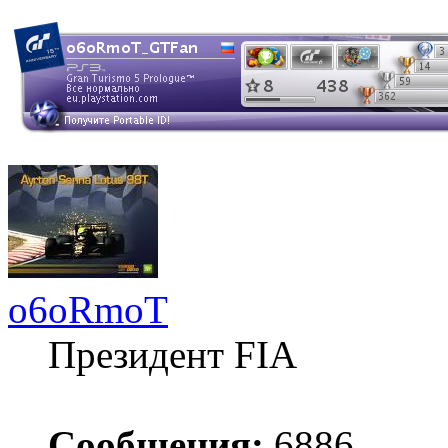
o6oRmoT
Президент FIA
Сообщения:
6886