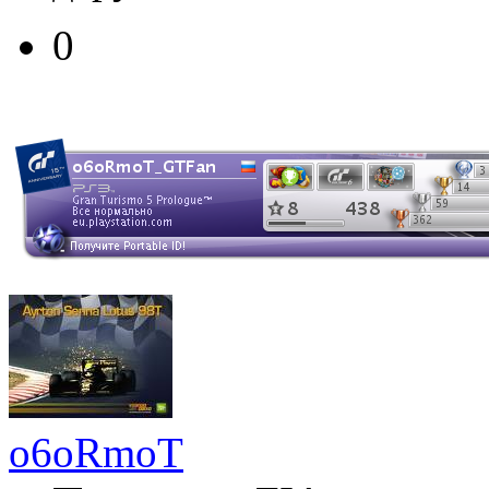
0
o6oRmoT