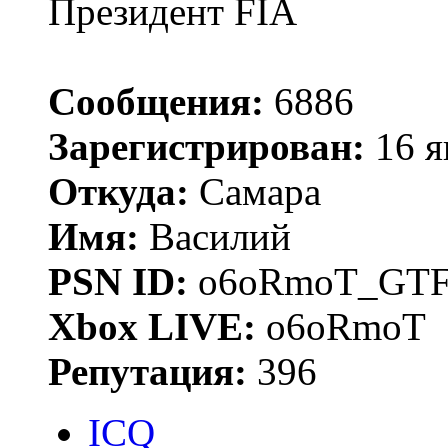
Президент FIA
Сообщения:
6886
Зарегистрирован:
16 я
Откуда:
Самара
Имя:
Василий
PSN ID:
o6oRmoT_GTF
Xbox LIVE:
o6oRmoT
Репутация:
396
ICQ