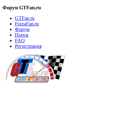
Форум GTFan.ru
GTFan.ru
ForzaFan.ru
Форум
Поиск
FAQ
Регистрация
Вход