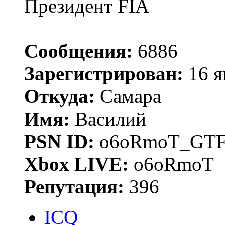
Президент FIA
Сообщения:
6886
Зарегистрирован:
16 я
Откуда:
Самара
Имя:
Василий
PSN ID:
o6oRmoT_GTF
Xbox LIVE:
o6oRmoT
Репутация:
396
ICQ