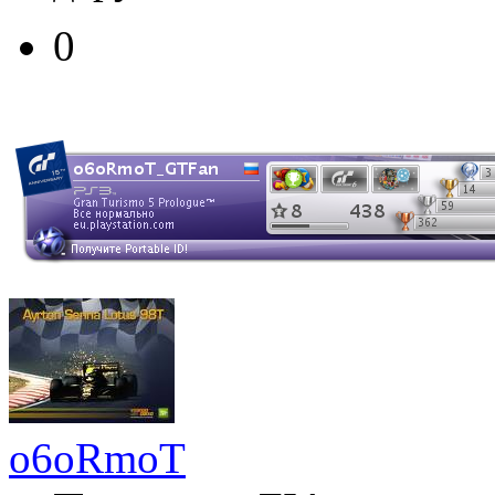
0
o6oRmoT