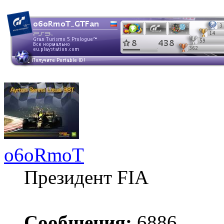
o6oRmoT
Президент FIA
Сообщения:
6886