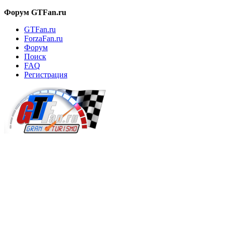
Форум GTFan.ru
GTFan.ru
ForzaFan.ru
Форум
Поиск
FAQ
Регистрация
Вход