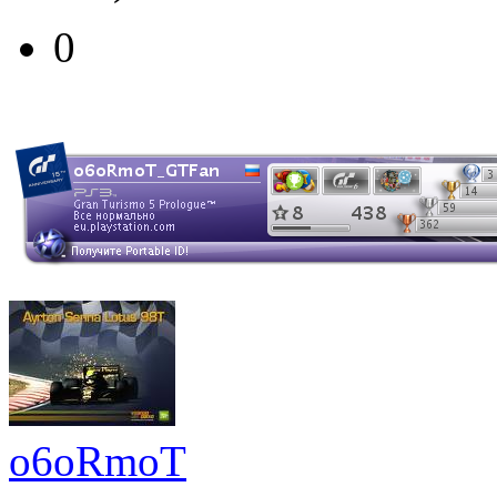
0
o6oRmoT