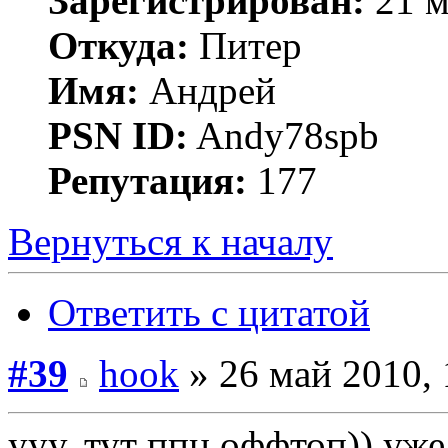
Зарегистрирован:
21 м
Откуда:
Питер
Имя:
Андрей
PSN ID:
Andy78spb
Репутация:
177
Вернуться к началу
Ответить с цитатой
#39
hook
» 26 май 2010, 
ууу, тут ппц оффтоп)) уже