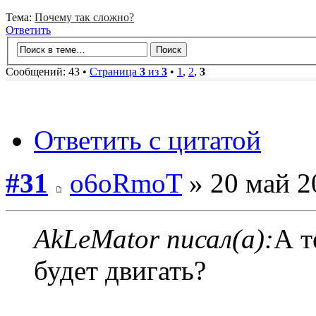
Тема:
Почему так сложно?
Ответить
Сообщений: 43 •
Страница
3
из
3
•
1
,
2
,
3
Ответить с цитатой
#31
o6oRmoT
» 20 май 2
AkLeMator писал(а):
А т
будет двигать?