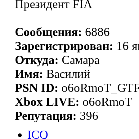
Президент FIA
Сообщения:
6886
Зарегистрирован:
16 я
Откуда:
Самара
Имя:
Василий
PSN ID:
o6oRmoT_GTF
Xbox LIVE:
o6oRmoT
Репутация:
396
ICQ