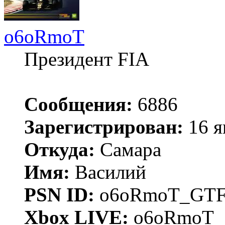
o6oRmoT
Президент FIA
Сообщения:
6886
Зарегистрирован:
16 я
Откуда:
Самара
Имя:
Василий
PSN ID:
o6oRmoT_GTF
Xbox LIVE:
o6oRmoT