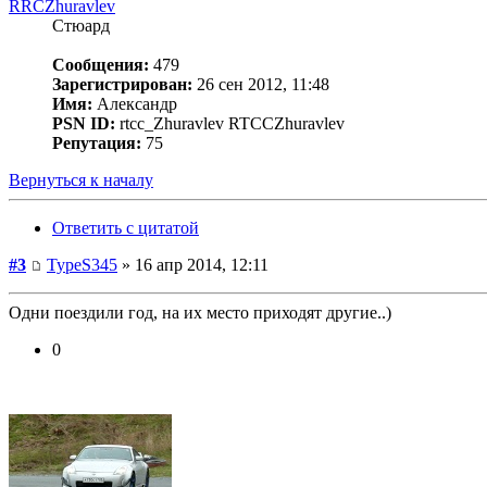
RRCZhuravlev
Стюард
Сообщения:
479
Зарегистрирован:
26 сен 2012, 11:48
Имя:
Александр
PSN ID:
rtcc_Zhuravlev RTCCZhuravlev
Репутация:
75
Вернуться к началу
Ответить с цитатой
#3
TypeS345
» 16 апр 2014, 12:11
Одни поездили год, на их место приходят другие..)
0