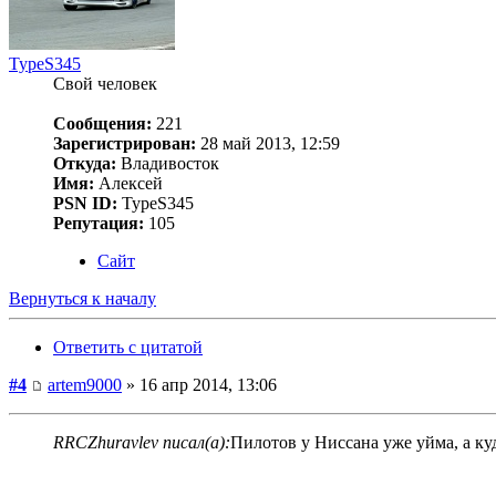
TypeS345
Свой человек
Сообщения:
221
Зарегистрирован:
28 май 2013, 12:59
Откуда:
Владивосток
Имя:
Алексей
PSN ID:
TypeS345
Репутация:
105
Сайт
Вернуться к началу
Ответить с цитатой
#4
artem9000
» 16 апр 2014, 13:06
RRCZhuravlev писал(а):
Пилотов у Ниссана уже уйма, а куд