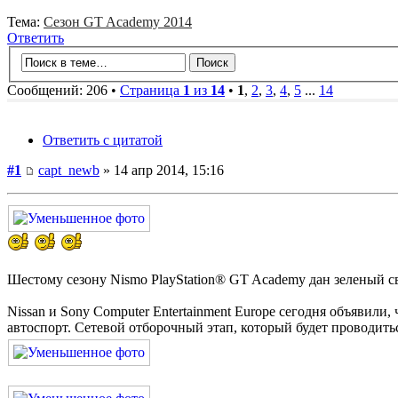
Тема:
Сезон GT Academy 2014
Ответить
Сообщений: 206 •
Страница
1
из
14
•
1
,
2
,
3
,
4
,
5
...
14
Ответить с цитатой
#1
capt_newb
» 14 апр 2014, 15:16
Шестому сезону Nismo PlayStation® GT Academy дан зеленый с
Nissan и Sony Computer Entertainment Europe сегодня объявил
автоспорт. Сетевой отборочный этап, который будет проводиться