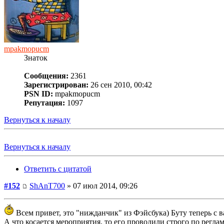
mpakmopucm
Знаток
Сообщения:
2361
Зарегистрирован:
26 сен 2010, 00:42
PSN ID:
mpakmopucm
Репутация:
1097
Вернуться к началу
Вернуться к началу
Ответить с цитатой
#152
ShAnT700
» 07 июл 2014, 09:26
Всем привет, это "нижданчик" из Фэйсбука) Буту теперь с 
А что косается мероприятия, то его проводили строго по реглам