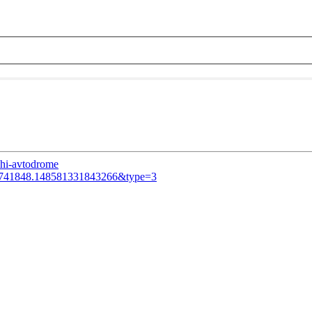
chi-avtodrome
73741848.148581331843266&type=3