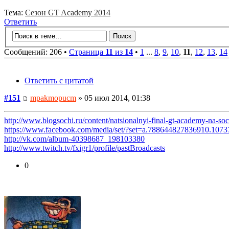
Тема:
Сезон GT Academy 2014
Ответить
Сообщений: 206 •
Страница
11
из
14
•
1
...
8
,
9
,
10
,
11
,
12
,
13
,
14
Ответить с цитатой
#151
mpakmopucm
» 05 июл 2014, 01:38
http://www.blogsochi.ru/content/natsionalnyi-final-gt-academy-na-so
https://www.facebook.com/media/set/?set=a.788644827836910.10
http://vk.com/album-40398687_198103380
http://www.twitch.tv/fxigr1/profile/pastBroadcasts
0