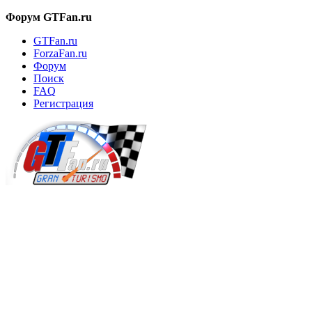
Форум GTFan.ru
GTFan.ru
ForzaFan.ru
Форум
Поиск
FAQ
Регистрация
Вход