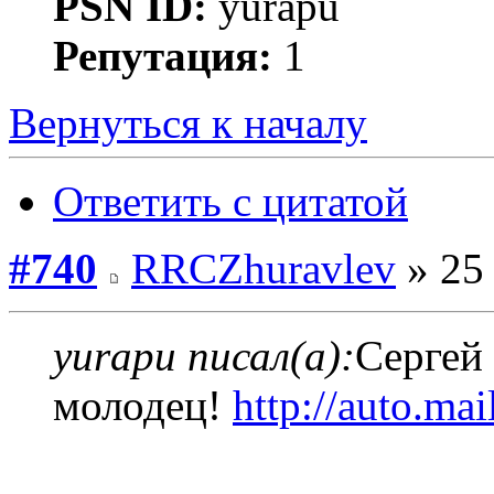
PSN ID:
yurapu
Репутация:
1
Вернуться к началу
Ответить с цитатой
#740
RRCZhuravlev
» 25 
yurapu писал(а):
Сергей 
молодец!
http://auto.mai