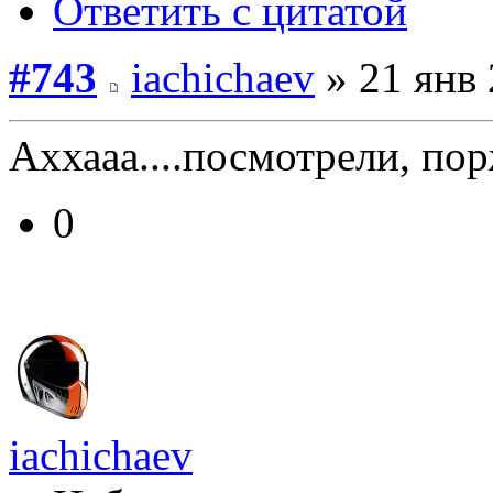
Ответить с цитатой
#743
iachichaev
» 21 янв 
Аххааа....посмотрели, по
0
iachichaev