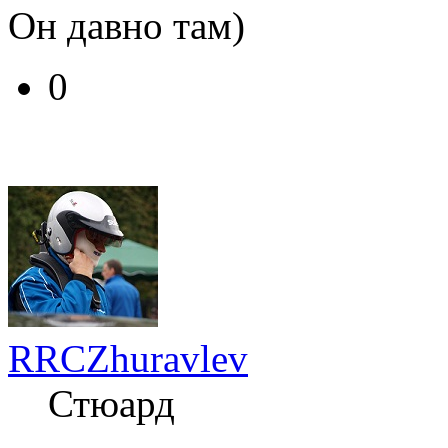
Он давно там)
0
RRCZhuravlev
Стюард