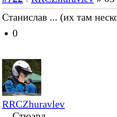
Станислав ... (их там неск
0
RRCZhuravlev
Стюард