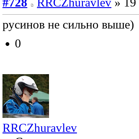
#728
RRCZhuravlev
» 19 
русинов не сильно выше)
0
RRCZhuravlev