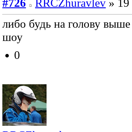
#726
RRCZhuravlev
» 19 
либо будь на голову выше 
шоу
0