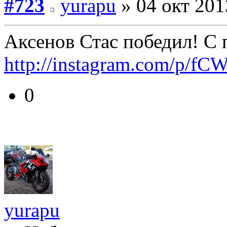
#723
yurapu
» 04 окт 201
Аксенов Стас победил! С 
http://instagram.com/p/fC
0
yurapu