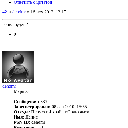
Ответить с цитатой
#2
dendmr
» 16 ноя 2013, 12:17
гонка будет ?
0
dendmr
Маршал
Сообщения:
335
Зарегистрирован:
08 сен 2010, 15:55
Откуда:
Пермский край , г.Соликамск
Имя:
Денис
PSN ID:
dendmr
Репутация:
33