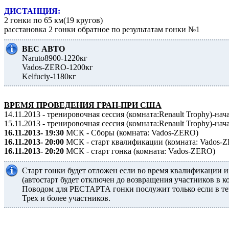
ДИСТАНЦИЯ:
2 гонки по 65 км(19 кругов)
расстановка 2 гонки обратное по результатам гонки №1
ВЕС АВТО
Naruto8900-1220кг
Vados-ZERO-1200кг
Kelfuciy-1180кг
ВРЕМЯ ПРОВЕДЕНИЯ ГРАН-ПРИ США
14.11.2013 - тренировочная сессия (комната:Renault Trophy)-на
15.11.2013 - тренировочная сессия (комната:Renault Trophy)-на
16.11.2013- 19:30
МСК - Сборы (комната: Vados-ZERO)
16.11.2013- 20:00
МСК - старт квалификации (комната: Vados-
16.11.2013- 20:20
МСК - старт гонка (комната: Vados-ZERO)
Старт гонки будет отложен если во время квалификации и
(автостарт будет отключен до возвращения участников в 
Поводом для РЕСТАРТА гонки послужит только если в те
Трех и более участников.