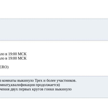
чало в 19:00 МСК
чало в 19:00 МСК
ZERO)
з комнаты выкинуло Трех и более участников.
комнату,квалификация продолжается)
чения двух первых кругов гонки выкинуло