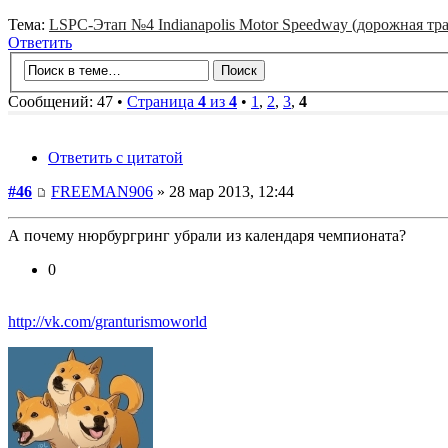
Тема:
LSPC-Этап №4 Indianapolis Motor Speedway (дорожная тра
Ответить
Сообщений: 47 •
Страница
4
из
4
•
1
,
2
,
3
,
4
Ответить с цитатой
#46
FREEMAN906
» 28 мар 2013, 12:44
А почему нюрбургринг убрали из календаря чемпионата?
0
http://vk.com/granturismoworld