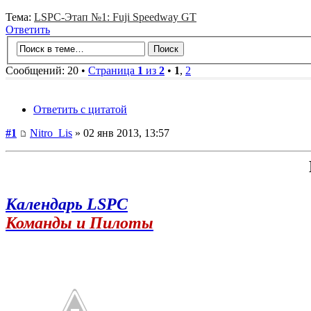
Тема:
LSPC-Этап №1: Fuji Speedway GT
Ответить
Сообщений: 20 •
Страница
1
из
2
•
1
,
2
Ответить с цитатой
#1
Nitro_Lis
» 02 янв 2013, 13:57
Календарь LSPC
Команды и Пилоты