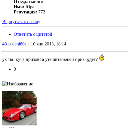
Откуда:
минск
Имя:
Юра
Репутация:
772
Вернуться к началу
Ответить с цитатой
#3
deni80s
» 10 янв 2013, 18:14
ух ты! куча призов! а утешительный приз будет?
0