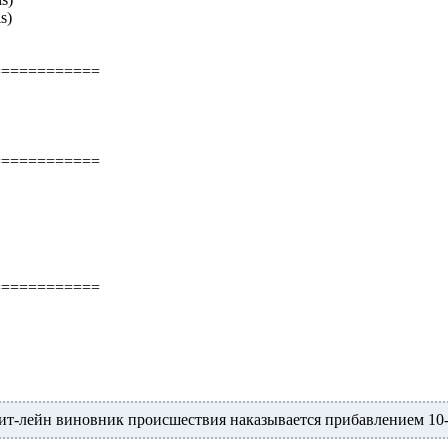
s)
============
============
============
 пит-лейн виновник происшествия наказывается прибавлением 10