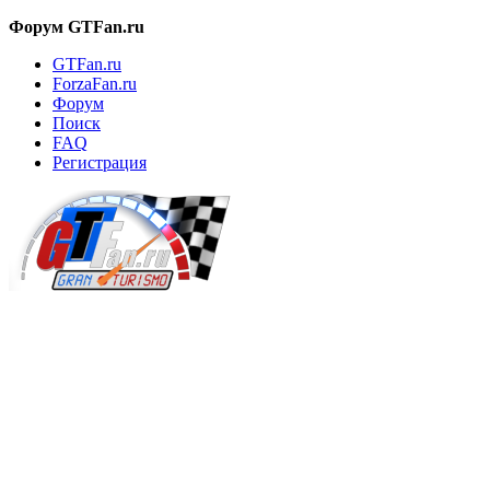
Форум GTFan.ru
GTFan.ru
ForzaFan.ru
Форум
Поиск
FAQ
Регистрация
Вход