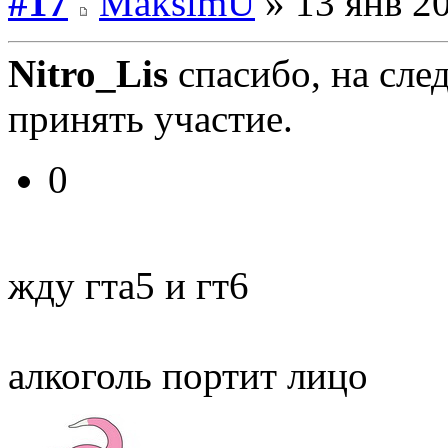
#17
MaksimU
» 13 янв 20
Nitro_Lis
спасибо, на сле
принять участие.
0
жду гта5 и гт6
алкоголь портит лицо