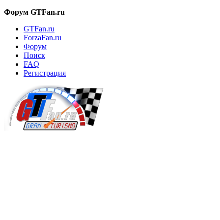
Форум GTFan.ru
GTFan.ru
ForzaFan.ru
Форум
Поиск
FAQ
Регистрация
Вход