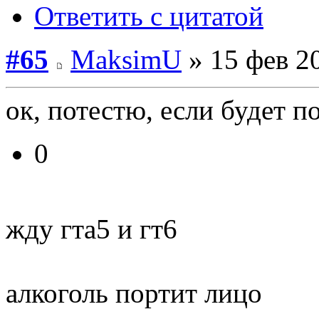
Ответить с цитатой
#65
MaksimU
» 15 фев 2
ок, потестю, если будет п
0
жду гта5 и гт6
алкоголь портит лицо