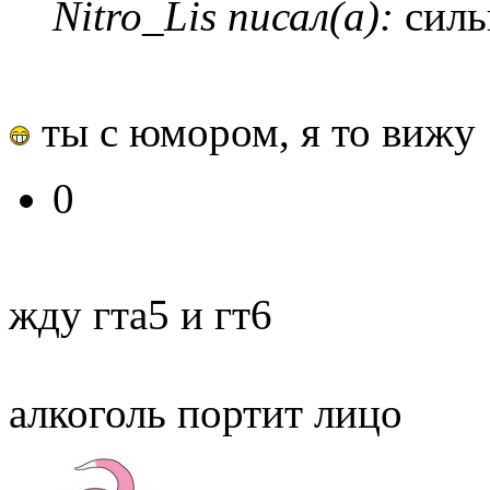
Nitro_Lis писал(а):
силь
ты с юмором, я то вижу
0
жду гта5 и гт6
алкоголь портит лицо