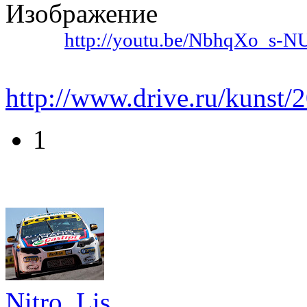
Видео:
http://youtu.be/NbhqXo_s-N
http://www.drive.ru/kunst/
1
Nitro_Lis