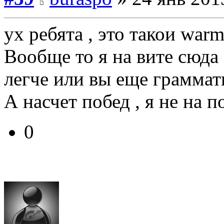
ух ребята , это такои war
Вообще то я на вите сюда 
легче или вы еще граммат
А насчет побед , я не на 
0