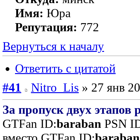
Имя:
Юра
Репутация:
772
Вернуться к началу
Ответить с цитатой
#41
Nitro_Lis
» 27 янв 20
За пропуск двух этапов
GTFan ID:
baraban
PSN ID
вместо GTFan ID:
baraban