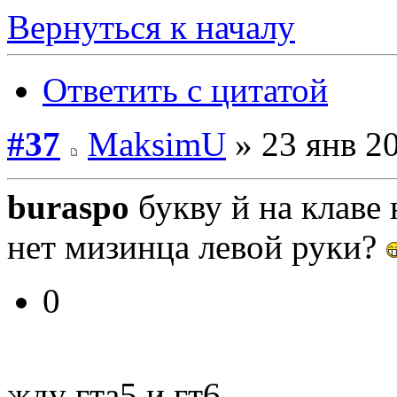
Вернуться к началу
Ответить с цитатой
#37
MaksimU
» 23 янв 20
buraspo
букву й на клаве
нет мизинца левой руки?
0
жду гта5 и гт6