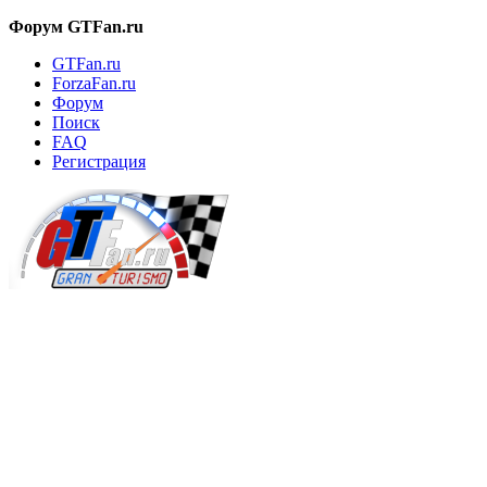
Форум GTFan.ru
GTFan.ru
ForzaFan.ru
Форум
Поиск
FAQ
Регистрация
Вход