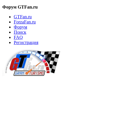
Форум GTFan.ru
GTFan.ru
ForzaFan.ru
Форум
Поиск
FAQ
Регистрация
Вход