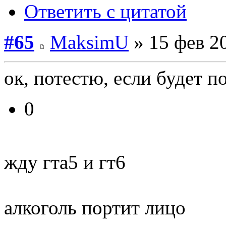
Ответить с цитатой
#65
MaksimU
» 15 фев 2
ок, потестю, если будет п
0
жду гта5 и гт6
алкоголь портит лицо