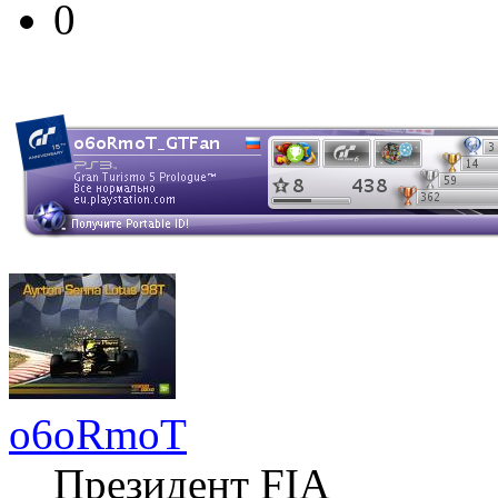
0
o6oRmoT
Президент FIA