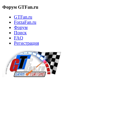
Форум GTFan.ru
GTFan.ru
ForzaFan.ru
Форум
Поиск
FAQ
Регистрация
Вход