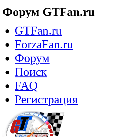
Форум GTFan.ru
GTFan.ru
ForzaFan.ru
Форум
Поиск
FAQ
Регистрация