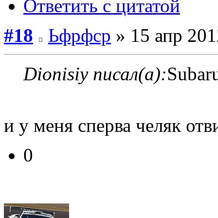
Ответить с цитатой
#18
Ьфрфср
» 15 апр 201
Dionisiy писал(а):
Subar
и у меня сперва челяк отв
0