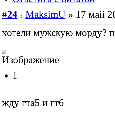
#24
MaksimU
» 17 май 2
хотели мужскую морду? п
1
жду гта5 и гт6