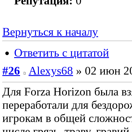
Репутация:
0
​В настоящее время З
Вернуться к началу
Ответить с цитатой
#26
Alexys68
» 02 июн 20
Для Forza Horizon была взя
переработали для бездоро
игрокам в общей сложност
числе грязь, траву, грави