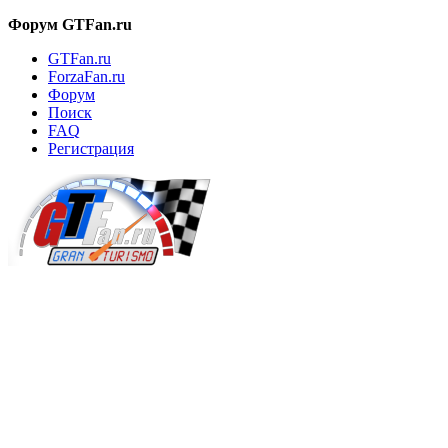
Форум GTFan.ru
GTFan.ru
ForzaFan.ru
Форум
Поиск
FAQ
Регистрация
Вход