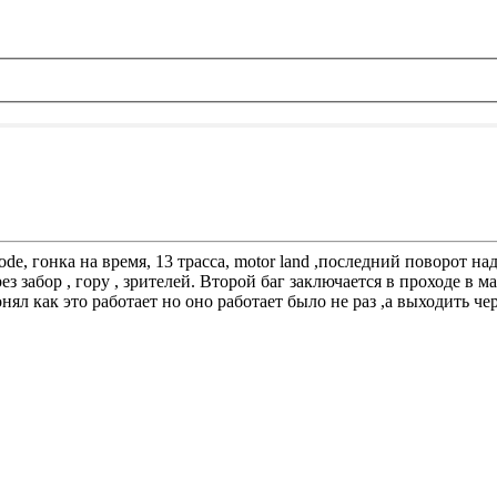
mode, гонка на время, 13 трасса, motor land ,последний поворот
ерез забор , гору , зрителей. Второй баг заключается в проходе 
нял как это работает но оно работает было не раз ,а выходить ч