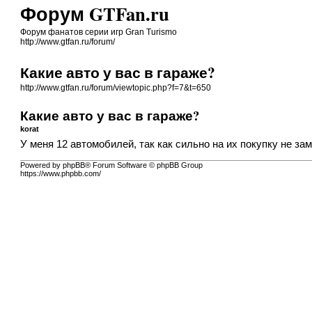
Форум GTFan.ru
Форум фанатов серии игр Gran Turismo
http://www.gtfan.ru/forum/
Какие авто у вас в гараже?
http://www.gtfan.ru/forum/viewtopic.php?f=7&t=650
Какие авто у вас в гараже?
korat
У меня 12 автомобилей, так как сильно на их покупку не за
Powered by phpBB® Forum Software © phpBB Group
https://www.phpbb.com/