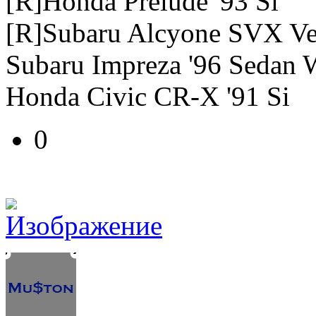
[R]Honda Prelude '93 Si
[R]Subaru Alcyone SVX Ve
Subaru Impreza '96 Sedan
Honda Civic CR-X '91 Si
0