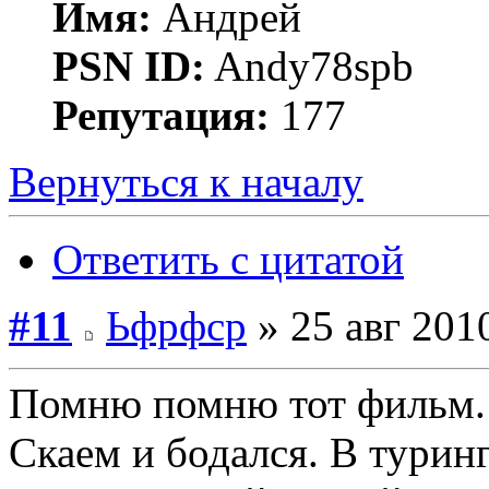
Имя:
Андрей
PSN ID:
Andy78spb
Репутация:
177
Вернуться к началу
Ответить с цитатой
#11
Ьфрфср
» 25 авг 201
Помню помню тот фильм. 
Скаем и бодался. В туринг