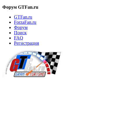
Форум GTFan.ru
GTFan.ru
ForzaFan.ru
Форум
Поиск
FAQ
Регистрация
Вход