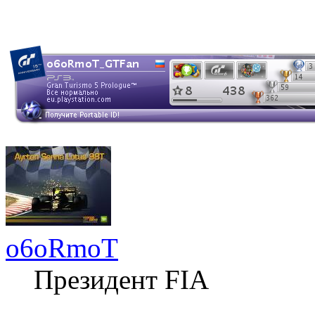
o6oRmoT
Президент FIA