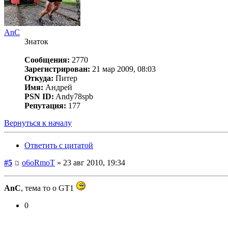
AnC
Знаток
Сообщения:
2770
Зарегистрирован:
21 мар 2009, 08:03
Откуда:
Питер
Имя:
Андрей
PSN ID:
Andy78spb
Репутация:
177
Вернуться к началу
Ответить с цитатой
#5
o6oRmoT
» 23 авг 2010, 19:34
AnC
, тема то о GT1
0