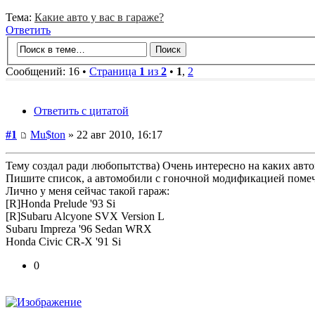
Тема:
Какие авто у вас в гараже?
Ответить
Сообщений: 16 •
Страница
1
из
2
•
1
,
2
Ответить с цитатой
#1
Mu$ton
» 22 авг 2010, 16:17
Тему создал ради любопытства) Очень интересно на каких авто
Пишите список, а автомобили с гоночной модификацией помеча
Лично у меня сейчас такой гараж:
[R]Honda Prelude '93 Si
[R]Subaru Alcyone SVX Version L
Subaru Impreza '96 Sedan WRX
Honda Civic CR-X '91 Si
0