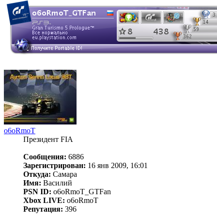
o6oRmoT
Президент FIA
Сообщения:
6886
Зарегистрирован:
16 янв 2009, 16:01
Откуда:
Самара
Имя:
Василий
PSN ID:
o6oRmoT_GTFan
Xbox LIVE:
o6oRmoT
Репутация:
396