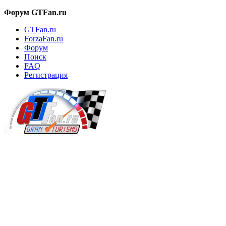
Форум GTFan.ru
GTFan.ru
ForzaFan.ru
Форум
Поиск
FAQ
Регистрация
Вход