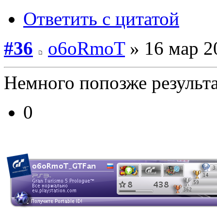
Ответить с цитатой
#36
o6oRmoT
» 16 мар 2
Немного попозже результа
0