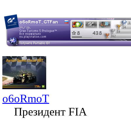
o6oRmoT
Президент FIA