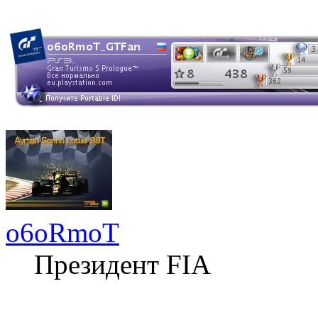
o6oRmoT
Президент FIA