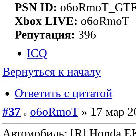
PSN ID:
o6oRmoT_GTF
Xbox LIVE:
o6oRmoT
Репутация:
396
ICQ
Вернуться к началу
Ответить с цитатой
#37
o6oRmoT
» 17 мар 2
Автомобиль: [R] Honda E