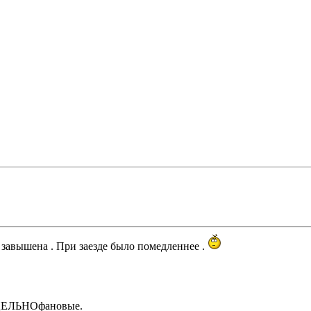
о завышена . При заезде было помедленнее .
 ЦЕЛЬНОфановые.