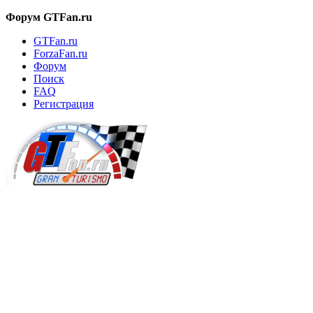
Форум GTFan.ru
GTFan.ru
ForzaFan.ru
Форум
Поиск
FAQ
Регистрация
Вход