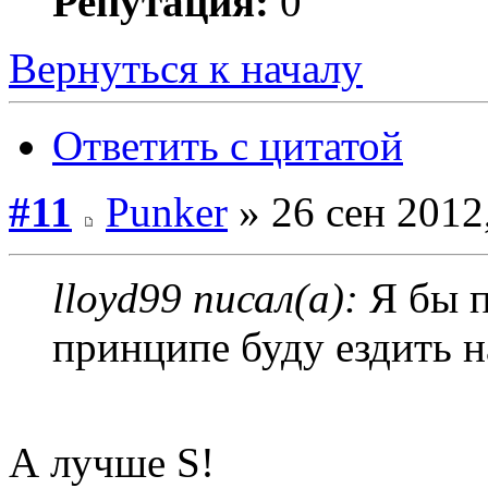
Репутация:
0
Вернуться к началу
Ответить с цитатой
#11
Punker
» 26 сен 2012
lloyd99 писал(а):
Я бы п
принципе буду ездить н
А лучше S!