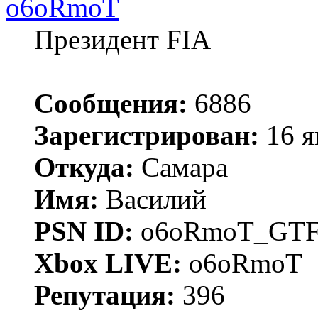
o6oRmoT
Президент FIA
Сообщения:
6886
Зарегистрирован:
16 я
Откуда:
Самара
Имя:
Василий
PSN ID:
o6oRmoT_GTF
Xbox LIVE:
o6oRmoT
Репутация:
396