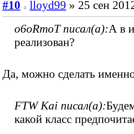
#10
lloyd99
» 25 сен 2012
o6oRmoT писал(а):
А в 
реализован?
Да, можно сделать именно 
FTW Kai писал(а):
Будем
какой класс предпочита