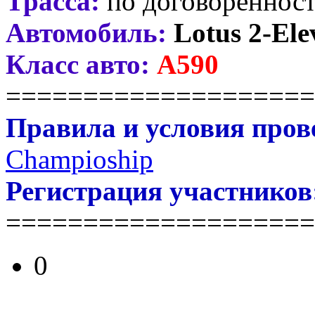
Трасса:
по договореннос
Автомобиль:
Lotus 2-Ele
Класс авто:
А590
====================
Правила и условия пров
Champioship
Регистрация участников
====================
0