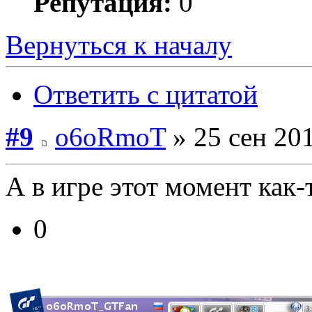
Репутация:
0
Вернуться к началу
Ответить с цитатой
#9
o6oRmoT
» 25 сен 201
А в игре этот момент как-
0