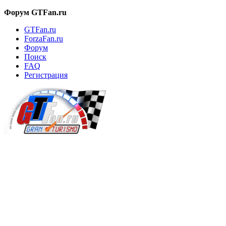
Форум GTFan.ru
GTFan.ru
ForzaFan.ru
Форум
Поиск
FAQ
Регистрация
Вход