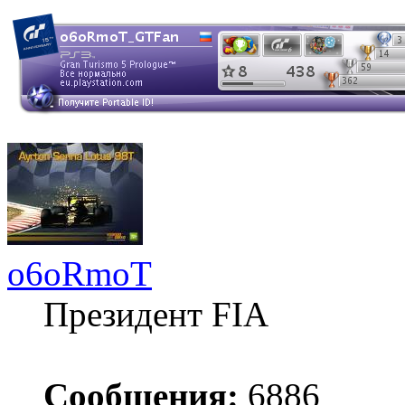
o6oRmoT
Президент FIA
Сообщения:
6886