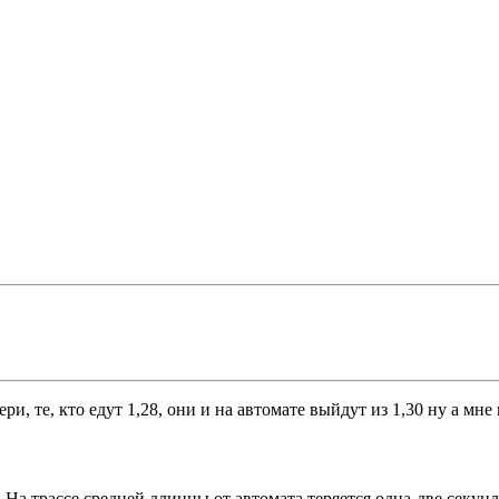
и, те, кто едут 1,28, они и на автомате выйдут из 1,30 ну а мне 
! На трассе средней длинны от автомата теряется одна-две секунд