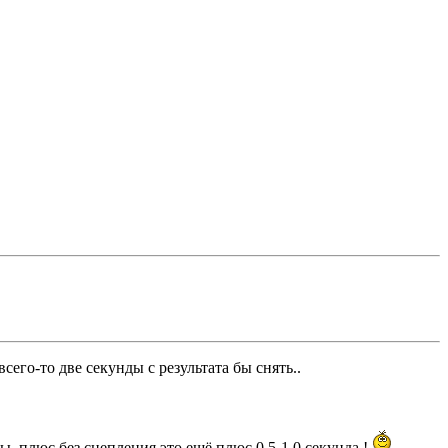
всего-то две секунды с результата бы снять..
ы, плюс без сцепления это ещё плюс 0.5-1.0 секунда !