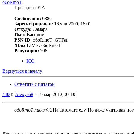
o6oRmoT
Президент FIA
Сообщения:
6886
Зарегистрирован:
16 янв 2009, 16:01
Откуда:
Самара
Имя:
Василий
PSN ID:
o6oRmoT_GTFan
Xbox LIVE:
o6oRmoT
Репутация:
396
ICQ
Вернуться к началу
Ответить с цитатой
#19
Alexys68
» 19 мар 2012, 07:19
o6oRmoT писал(а):
На автомате еду. Но даже учитывая потер
Две секунды это как раз и есть потери от автомата и сцепления