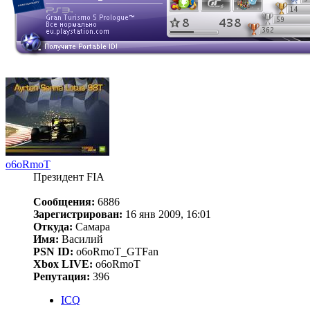
o6oRmoT
Президент FIA
Сообщения:
6886
Зарегистрирован:
16 янв 2009, 16:01
Откуда:
Самара
Имя:
Василий
PSN ID:
o6oRmoT_GTFan
Xbox LIVE:
o6oRmoT
Репутация:
396
ICQ