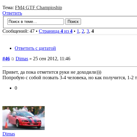
Тема:
FM4 GTF Champioship
Ответить
Сообщений: 47 •
Страница
4
из
4
•
1
,
2
,
3
,
4
Ответить с цитатой
#46
Dimas
» 25 сен 2012, 11:46
Привет, да пока отметится руки не доходили)))
Попробую с собой позвать 3-4 человека, но как получится, 1-2 
0
Dimas