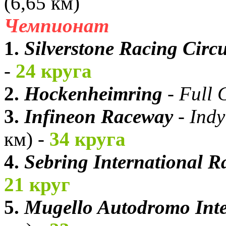
(6,65 км)
Чемпионат
1.
Silverstone Racing Circu
-
24 круга
2.
Hockenheimring
-
Full C
3.
Infineon Raceway
-
Indy
км) -
34 круга
4.
Sebring International 
21 круг
5.
Mugello Autodromo Inte