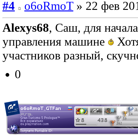
#4
o6oRmoT
» 22 фев 20
Alexys68
, Саш, для начал
управления машине
Хотя
участников разный, скуч
0