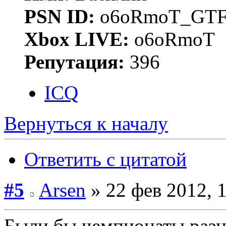
PSN ID:
o6oRmoT_GTF
Xbox LIVE:
o6oRmoT
Репутация:
396
ICQ
Вернуться к началу
Ответить с цитатой
#5
Arsen
» 22 фев 2012, 
Были бы чемпионаты разн