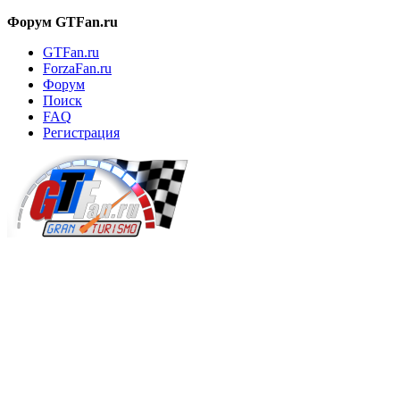
Форум GTFan.ru
GTFan.ru
ForzaFan.ru
Форум
Поиск
FAQ
Регистрация
Вход