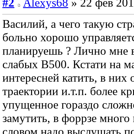
#2
Alexys68
» 22 фев 201
Василий, а чего такую ст
больно хорошо управляетс
планируешь ? Лично мне в
слабых В500. Кстати на м
интересней катить, в них
траектории и.т.п. более к
упущенное гораздо слож
замутить, в форрзе много
словом надо выслушать п