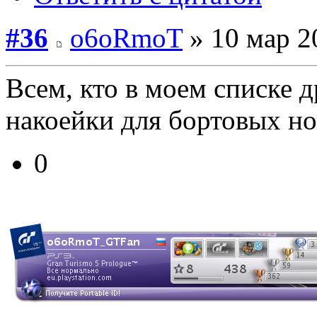
#36
o6oRmoT
» 10 мар 2
Всем, кто в моем списке д
накоейки для бортовых но
0