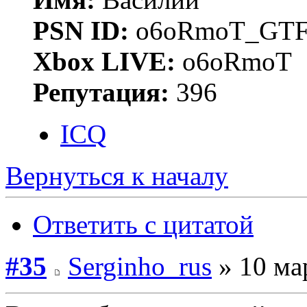
PSN ID:
o6oRmoT_GTF
Xbox LIVE:
o6oRmoT
Репутация:
396
ICQ
Вернуться к началу
Ответить с цитатой
#35
Serginho_rus
» 10 ма