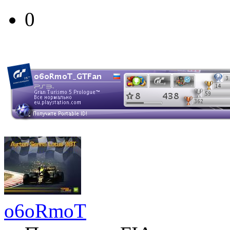
0
o6oRmoT