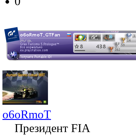
0
o6oRmoT
Президент FIA