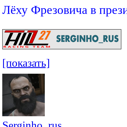
Лёху Фрезовича в през
[показать]
Serginho_rus