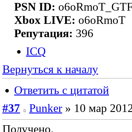
PSN ID:
o6oRmoT_GTF
Xbox LIVE:
o6oRmoT
Репутация:
396
ICQ
Вернуться к началу
Ответить с цитатой
#37
Punker
» 10 мар 2012
Получено.