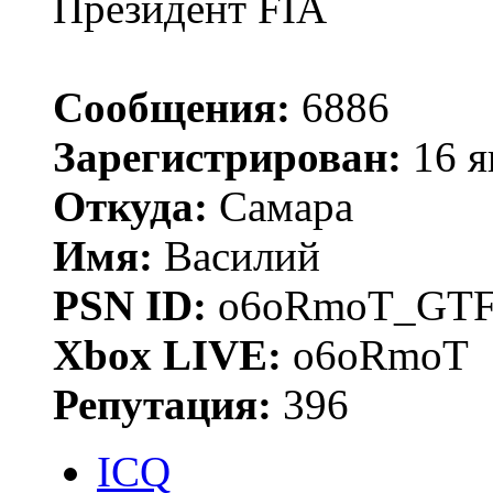
Президент FIA
Сообщения:
6886
Зарегистрирован:
16 я
Откуда:
Самара
Имя:
Василий
PSN ID:
o6oRmoT_GTF
Xbox LIVE:
o6oRmoT
Репутация:
396
ICQ