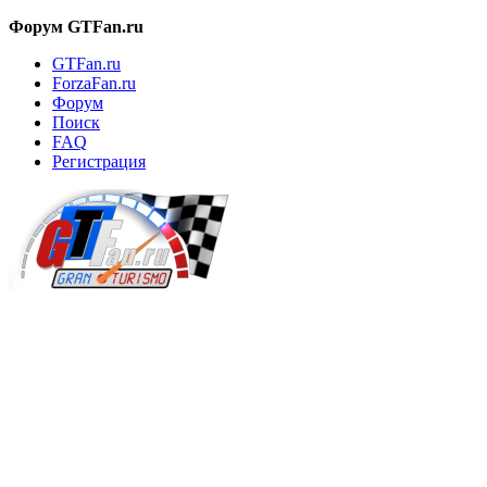
Форум GTFan.ru
GTFan.ru
ForzaFan.ru
Форум
Поиск
FAQ
Регистрация
Вход