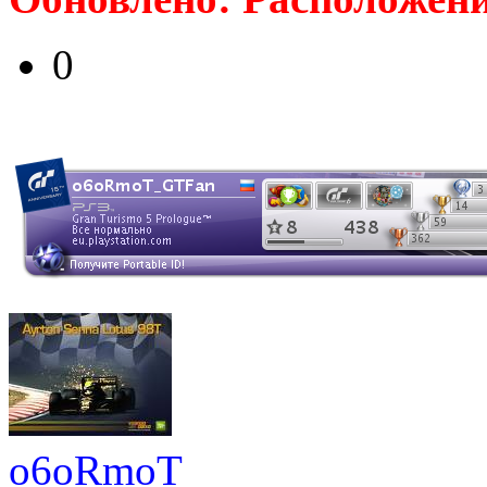
0
o6oRmoT