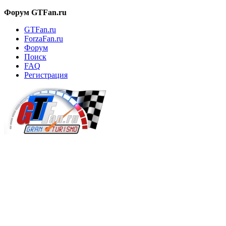
Форум GTFan.ru
GTFan.ru
ForzaFan.ru
Форум
Поиск
FAQ
Регистрация
Вход