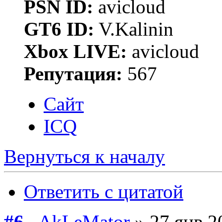
PSN ID:
avicloud
GT6 ID:
V.Kalinin
Xbox LIVE:
avicloud
Репутация:
567
Сайт
ICQ
Вернуться к началу
Ответить с цитатой
#6
AkLeMator
» 27 янв 2