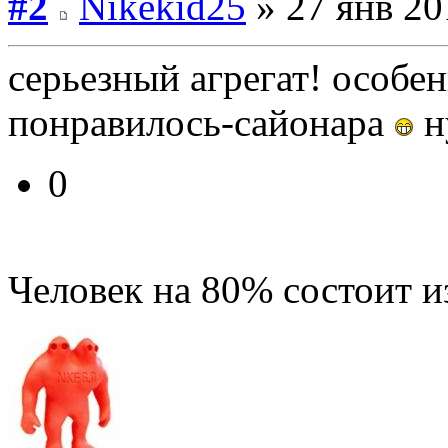
#2
Nikekid25
» 27 янв 20
серьезный агрегат! особе
понравилось-сайонара
н
0
Человек на 80% состоит и