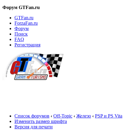
Форум GTFan.ru
GTFan.ru
ForzaFan.ru
Форум
Поиск
FAQ
Регистрация
Вход
Список форумов
‹
Off-Topic
‹
Железо
‹
PSP и PS Vita
Изменить размер шрифта
Версия для печати