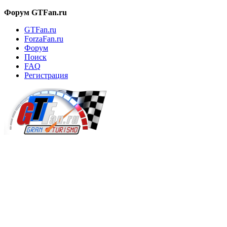
Форум GTFan.ru
GTFan.ru
ForzaFan.ru
Форум
Поиск
FAQ
Регистрация
Вход