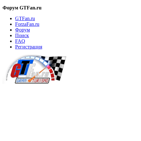
Форум GTFan.ru
GTFan.ru
ForzaFan.ru
Форум
Поиск
FAQ
Регистрация
Вход