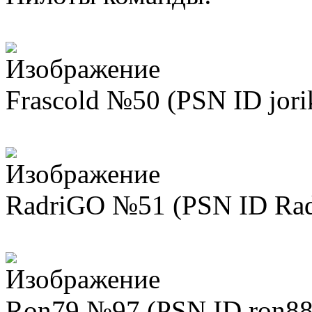
Frascold №50 (PSN ID jori
RadriGO №51 (PSN ID Rad
Ron79 №97 (PSN ID ron88