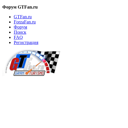
Форум GTFan.ru
GTFan.ru
ForzaFan.ru
Форум
Поиск
FAQ
Регистрация
Вход