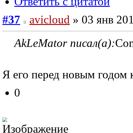
Ответить с цитатой
#37
avicloud
» 03 янв 201
AkLeMator писал(а):
Com
Я его перед новым годом 
0