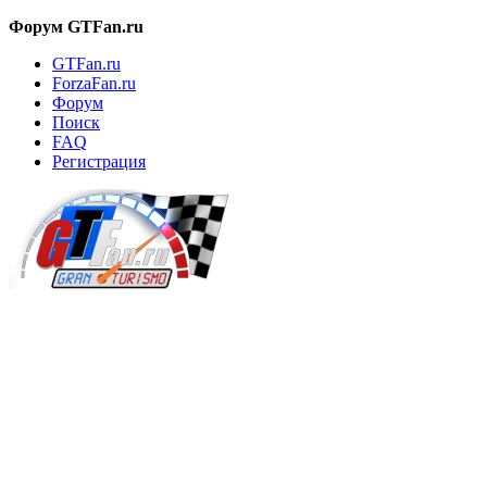
Форум GTFan.ru
GTFan.ru
ForzaFan.ru
Форум
Поиск
FAQ
Регистрация
Вход