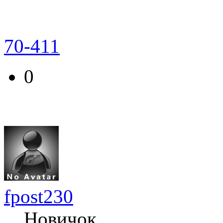
70-411
0
fpost230
Новичок