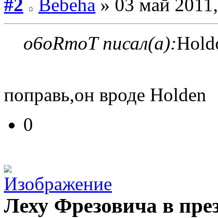
#2
Bebeha
» 03 май 2011,
o6oRmoT писал(а):
Hold
поправь,он вроде Holden
0
Леху Фрезовича в пре