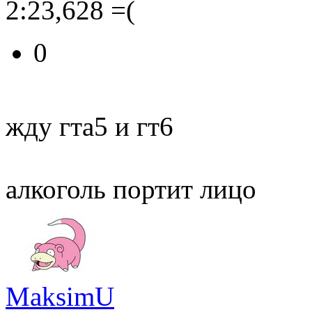
2:23,628 =(
0
жду гта5 и гт6
алкоголь портит лицо
MaksimU