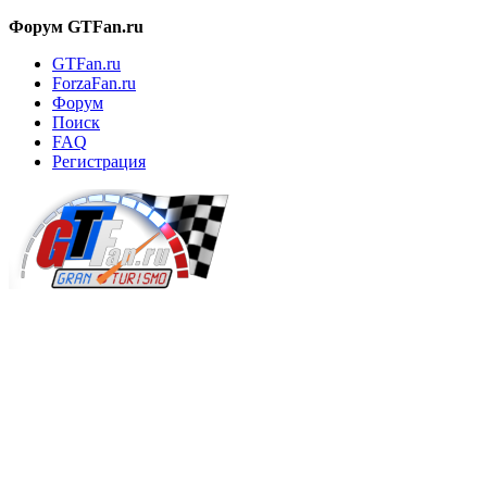
Форум GTFan.ru
GTFan.ru
ForzaFan.ru
Форум
Поиск
FAQ
Регистрация
Вход