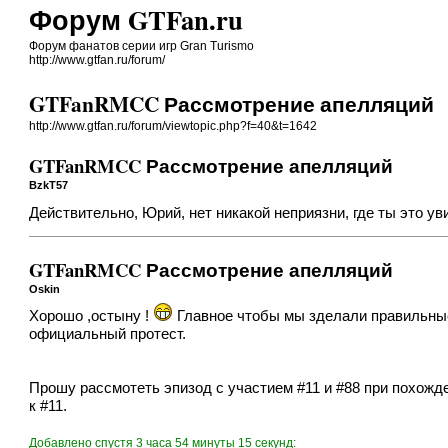
Форум GTFan.ru
Форум фанатов серии игр Gran Turismo
http://www.gtfan.ru/forum/
GTFanRMCC Рассмотрение апелляций
http://www.gtfan.ru/forum/viewtopic.php?f=40&t=1642
GTFanRMCC Рассмотрение апелляций
BzkT57
Действительно, Юрий, нет никакой неприязни, где ты это у
GTFanRMCC Рассмотрение апелляций
Oskin
Хорошо ,остыну !
Главное чтобы мы зделали правильные
официальный протест.
Прошу рассмотеть эпизод с участием #11 и #88 при похожде
к #11.
Добавлено спустя 3 часа 54 минуты 15 секунд: