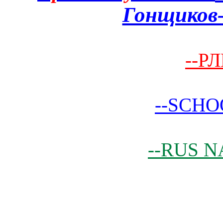
Гонщиков-
--РЛ
--SCHO
--RUS N