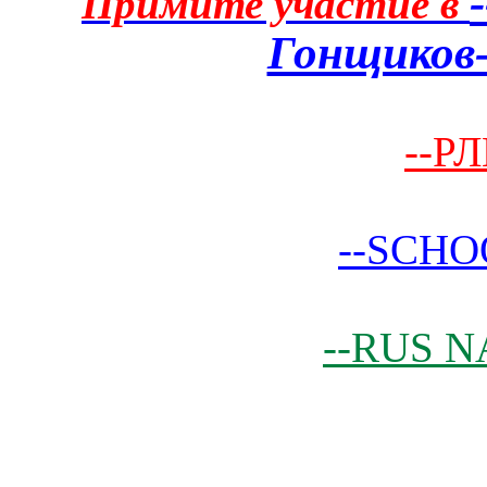
Примите участие в
Гонщиков-
--РЛ
--SCHO
--RUS N