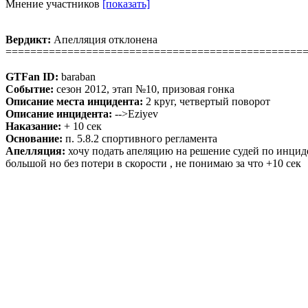
Мнение участников
[показать]
Вердикт:
Апелляция отклонена
================================================
GTFan ID:
baraban
Событие:
сезон 2012, этап №10, призовая гонка
Описание места инцидента:
2 круг, четвертый поворот
Описание инцидента:
-->Eziyev
Наказание:
+ 10 сек
Основание:
п. 5.8.2 спортивного регламента
Апелляция:
хочу подать апеляцию на решение судей по инциден
большой но без потери в скорости , не понимаю за что +10 сек