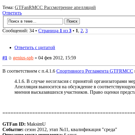
Тема:
GTFanRMCC Рассмотрение апелляций
Ответить
Сообщений: 34 •
Страница
1
из
3
•
1
,
2
,
3
Ответить с цитатой
#1
genius-spb
» 04 фев 2012, 15:59
В соответствием с п.4.1.6
Спортивного Регламента GTFRMCC
4.1.6. В случае несогласия с принятой организаторами м
Апелляция выносится на обсуждение в соответствующую т
мнения высказавшихся участников. Право оценки предста
================================================
GTFan ID:
MaksimU
Событие:
сезон 2012, этап №11, квалификация "среда"
Описание места инцидента:
6 круг