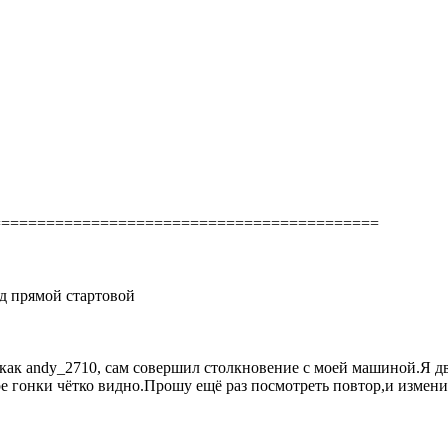
===========================================
д прямой стартовой
к как andy_2710, сам совершил столкновение с моей машиной.Я 
оре гонки чётко видно.Прошу ещё раз посмотреть повтор,и измен