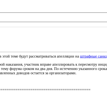
в этой теме будут рассматриваться апелляции на
штрафные санк
ерой наказания, участник вправе апеллировать к пересмотру инц
ему форума сроком на два дня. По истечению указанного срока
вленных доводов остается за организаторами.
===========================================