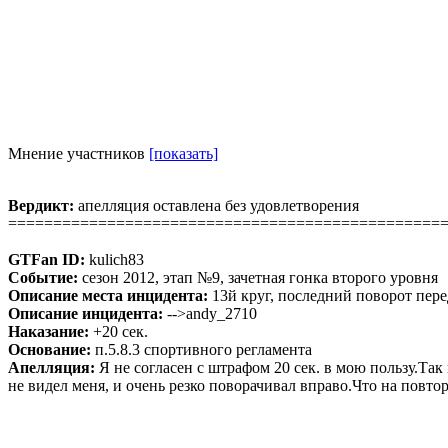
Мнение участников
[показать]
Вердикт:
апелляция оставлена без удовлетворения
================================================
GTFan ID:
kulich83
Событие:
сезон 2012, этап №9, зачетная гонка второго уровня
Описание места инцидента:
13й круг, последний поворот пере
Описание инцидента:
-->andy_2710
Наказание:
+20 сек.
Основание:
п.5.8.3 спортивного регламента
Апелляция:
Я не согласен с штрафом 20 сек. в мою пользу.Та
не видел меня, и очень резко поворачивал вправо.Что на повт