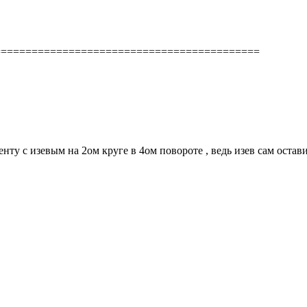
===========================================
ту с изевым на 2ом круге в 4ом повороте , ведь изев сам оставил