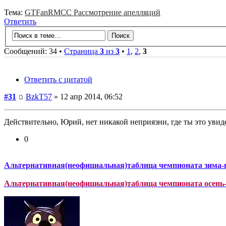
Тема:
GTFanRMCC Рассмотрение апелляций
Ответить
Сообщений: 34 •
Страница
3
из
3
•
1
,
2
,
3
Ответить с цитатой
#31
BzkT57
» 12 апр 2014, 06:52
Действительно, Юрий, нет никакой неприязни, где ты это увид
0
Альтернативная(неофициальная)таблица чемпионата зима-в
Альтернативная(неофициальная)таблица чемпионата осень