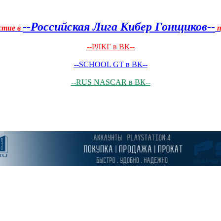
--Российская Лига Кибер Гонщиков--
стие в
п
--РЛКГ в ВК--
--SCHOOL GT в ВК--
--RUS NASCAR в ВК--