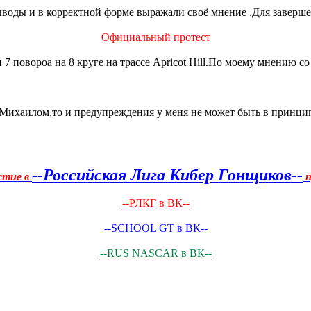
воды и в корректной форме выражали своё мнение .Для заверш
Официальный протест
 7 повороа на 8 круге на трассе Apricot Hill.По моему мнению
не Михаилом,то и предупреждения у меня не может быть в принц
--Российская Лига Кибер Гонщиков--
стие в
п
--РЛКГ в ВК--
--SCHOOL GT в ВК--
--RUS NASCAR в ВК--