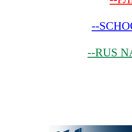
--SCHO
--RUS N