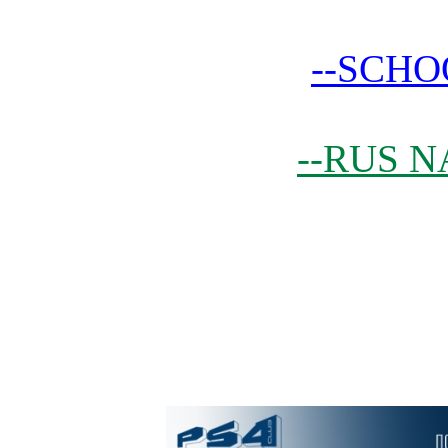
--SCHO
--RUS N