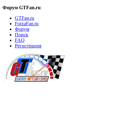
Форум GTFan.ru
GTFan.ru
ForzaFan.ru
Форум
Поиск
FAQ
Регистрация
Вход