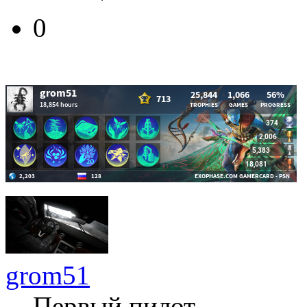
0
grom51
Первый пилот