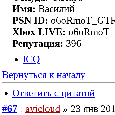
Имя:
Василий
PSN ID:
o6oRmoT_GTF
Xbox LIVE:
o6oRmoT
Репутация:
396
ICQ
Вернуться к началу
Ответить с цитатой
#67
avicloud
» 23 янв 201