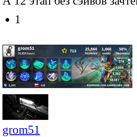
А 12 этап без сэйвов зачт
1
grom51