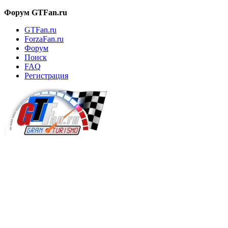
Форум GTFan.ru
GTFan.ru
ForzaFan.ru
Форум
Поиск
FAQ
Регистрация
Вход