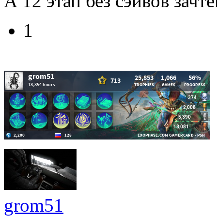
А 12 этап без сэйвов зачт
1
grom51