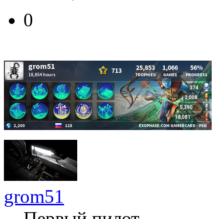
0
grom51
Первый пилот