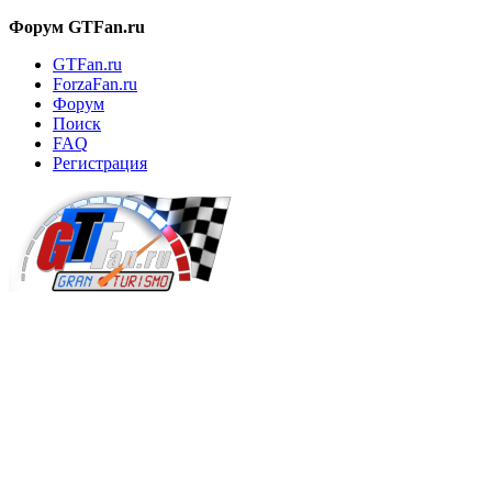
Форум GTFan.ru
GTFan.ru
ForzaFan.ru
Форум
Поиск
FAQ
Регистрация
Вход