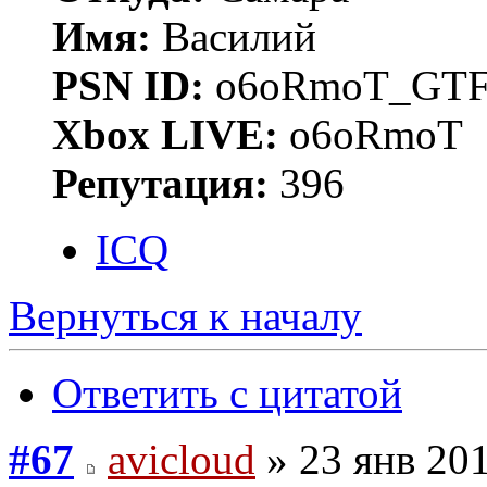
Имя:
Василий
PSN ID:
o6oRmoT_GTF
Xbox LIVE:
o6oRmoT
Репутация:
396
ICQ
Вернуться к началу
Ответить с цитатой
#67
avicloud
» 23 янв 201